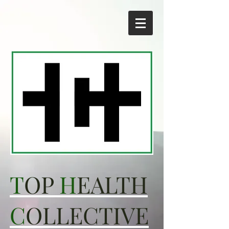
T
OP
H
EALTH
C
OLLECTIVE